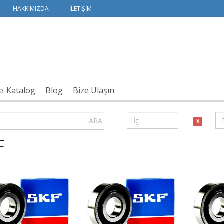
HAKKIMIZDA
İLETİŞİM
te-Katalog
Blog
Bize Ulaşın
ARA
X
F