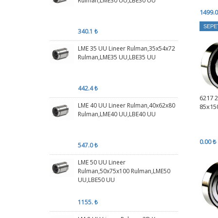
Rulman,LME30 UU,LBE30 UU
1499.0
SEPE
340.1 ₺
LME 35 UU Lineer Rulman,35x54x72
Rulman,LME35 UU,LBE35 UU
442.4 ₺
6217 
LME 40 UU Lineer Rulman,40x62x80
85x15
Rulman,LME40 UU,LBE40 UU
0.00 ₺
547.0 ₺
LME 50 UU Lineer
Rulman,50x75x100 Rulman,LME50
UU,LBE50 UU
1155. ₺