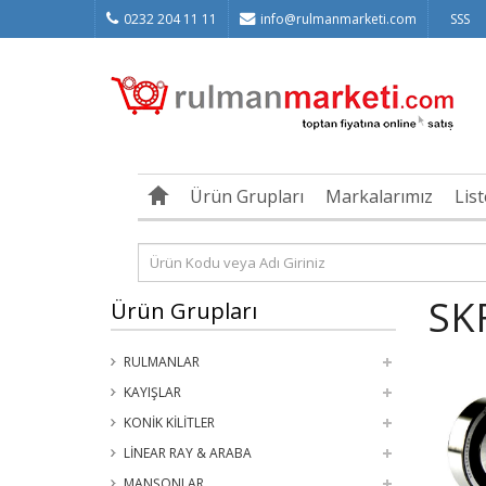
0232 204 11 11
info@rulmanmarketi.com
SSS
Ürün Grupları
Markalarımız
Lis
SK
Ürün Grupları
RULMANLAR
KAYIŞLAR
KONİK KİLİTLER
LİNEAR RAY & ARABA
MANŞONLAR