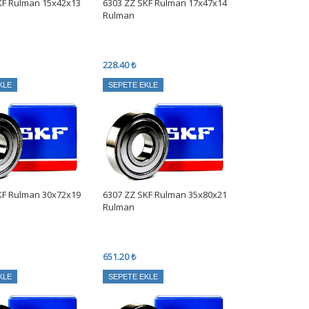
KF Rulman 15x42x13
6303 ZZ SKF Rulman 17x47x14
Rulman
228.40 ₺
KLE
SEPETE EKLE
KF Rulman 30x72x19
6307 ZZ SKF Rulman 35x80x21
Rulman
651.20 ₺
KLE
SEPETE EKLE