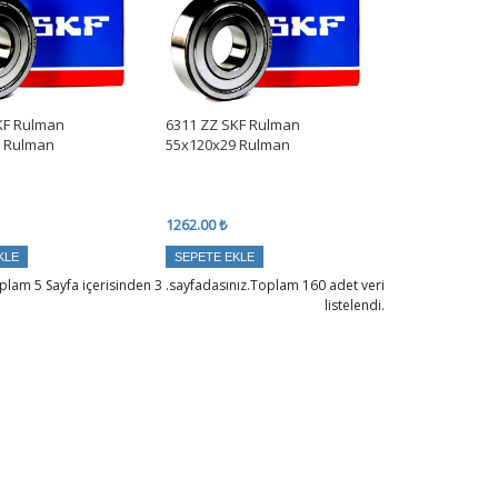
KF Rulman
6311 ZZ SKF Rulman
7 Rulman
55x120x29 Rulman
1262.00 ₺
KLE
SEPETE EKLE
plam 5 Sayfa içerisinden 3 .sayfadasınız.Toplam 160 adet veri
listelendi.