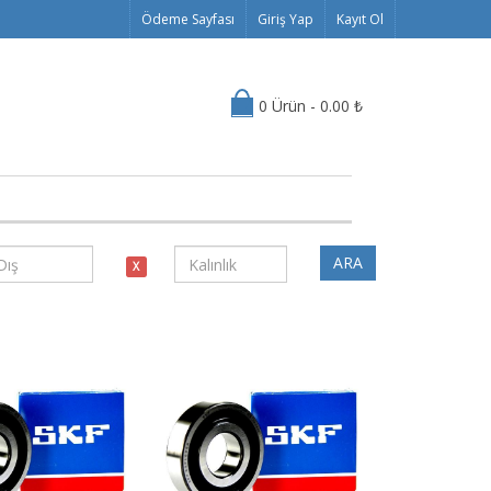
Ödeme Sayfası
Giriş Yap
Kayıt Ol
0 Ürün - 0.00 ₺
ARA
X