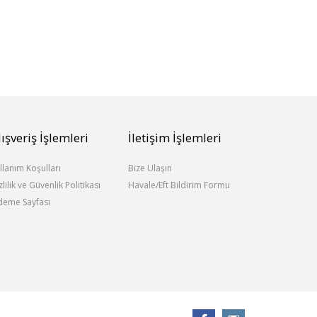
lışveriş İşlemleri
İletişim İşlemleri
llanım Koşulları
Bize Ulaşın
zlilik ve Güvenlik Politikası
Havale/Eft Bildirim Formu
eme Sayfası