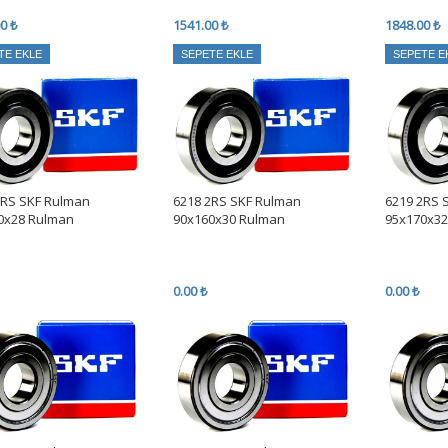
0 ₺
1541.00 ₺
1848.00 ₺
TE EKLE
SEPETE EKLE
SEPETE E
2RS SKF Rulman
6218 2RS SKF Rulman
6219 2RS 
0x28 Rulman
90x160x30 Rulman
95x170x3
0.00 ₺
0.00 ₺