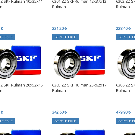
ZZ SKF Rulman 10x35x11
6301 ZZ SKF Rulman 12x37x12
6302 ZZ S
n
Rulman
Rulman
 ₺
221.20 ₺
228.40 ₺
TE EKLE
SEPETE EKLE
SEPETE E
ZZ SKF Rulman 20x52x15
6305 ZZ SKF Rulman 25x62x17
6306 ZZ S
n
Rulman
Rulman
 ₺
342.60 ₺
479.90 ₺
TE EKLE
SEPETE EKLE
SEPETE E