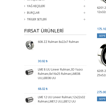
YAĞ KEÇELERİ
6201 
12x32
BURÇLAR
TRİGER SETLERİ
175.10
FIRSAT ÜRÜNLERİ
SEPE
608 ZZ Rulman 8x22x7 Rulman
30.92 ₺
LME 8 UU Lineer Rulman,3D Yazıcı
6205 
Rulmanı,8x16x25 Rulman,LME08
25x52
UU,LBE08 UU
68.02 ₺
275.00
LME 12 UU Lineer Rulman,12x22x32
SEPE
Rulman,LME12 UU,LBE12 UU