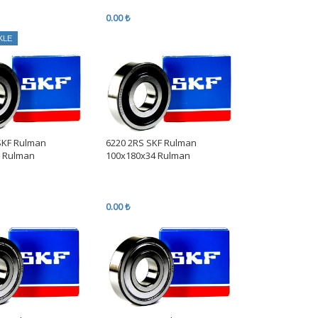
0.00 ₺
KLE
SKF Rulman
6220 2RS SKF Rulman
2 Rulman
100x180x34 Rulman
0.00 ₺