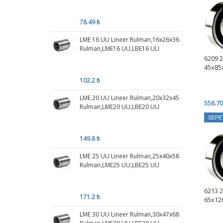
78.49 ₺
LME 16 UU Lineer Rulman,16x26x36
Rulman,LME16 UU,LBE16 UU
6209 
45x85
102.2 ₺
LME 20 UU Lineer Rulman,20x32x45
556.70
Rulman,LME20 UU,LBE20 UU
SEPE
149.8 ₺
LME 25 UU Lineer Rulman,25x40x58
Rulman,LME25 UU,LBE25 UU
6213 
171.2 ₺
65x12
LME 30 UU Lineer Rulman,30x47x68