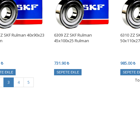
ZZ SKF Rulman 40x90x23
6309 ZZ SKF Rulman
6310 ZZ S
n
45x100x25 Rulman
50x110x2
 ₺
731.90 ₺
985.00 ₺
TE EKLE
SEPETE EKLE
SEPETE E
To
3
4
5