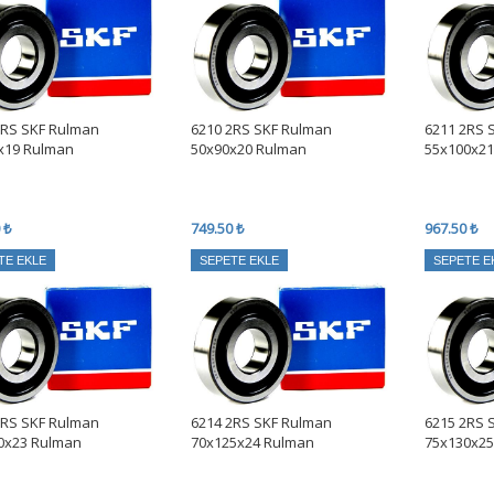
2RS SKF Rulman
6210 2RS SKF Rulman
6211 2RS 
x19 Rulman
50x90x20 Rulman
55x100x2
 ₺
749.50 ₺
967.50 ₺
TE EKLE
SEPETE EKLE
SEPETE E
2RS SKF Rulman
6214 2RS SKF Rulman
6215 2RS 
0x23 Rulman
70x125x24 Rulman
75x130x2