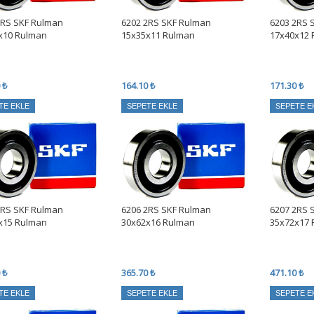
2RS SKF Rulman
6202 2RS SKF Rulman
6203 2RS 
x10 Rulman
15x35x11 Rulman
17x40x12
 ₺
164.10 ₺
171.30 ₺
TE EKLE
SEPETE EKLE
SEPETE E
2RS SKF Rulman
6206 2RS SKF Rulman
6207 2RS 
x15 Rulman
30x62x16 Rulman
35x72x17
 ₺
365.70 ₺
471.10 ₺
TE EKLE
SEPETE EKLE
SEPETE E