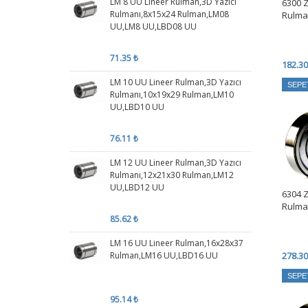
LM 8 UU Lineer Rulman,3D Yazıcı
6300 
Rulmanı,8x15x24 Rulman,LM08
Rulma
UU,LM8 UU,LBD08 UU
71.35 ₺
182.30
LM 10 UU Lineer Rulman,3D Yazıcı
SEPE
Rulmanı,10x19x29 Rulman,LM10
UU,LBD10 UU
76.11 ₺
LM 12 UU Lineer Rulman,3D Yazıcı
Rulmanı,12x21x30 Rulman,LM12
UU,LBD12 UU
6304 
Rulma
85.62 ₺
LM 16 UU Lineer Rulman,16x28x37
Rulman,LM16 UU,LBD16 UU
278.30
SEPE
95.14 ₺