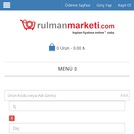
Ödeme Sayfası
Giriş Yap
Kayıt Ol
0 Ürün - 0.00 ₺
MENÜ
ARA
X