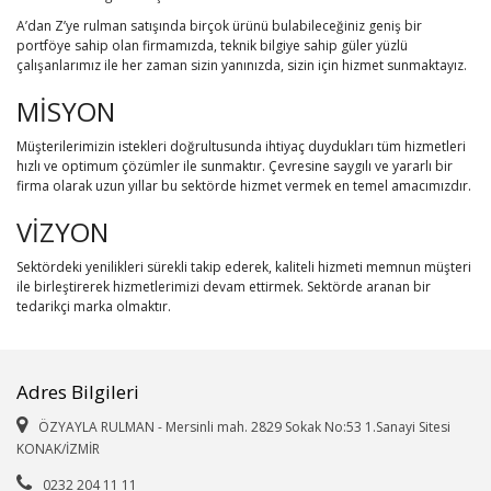
A’dan Z’ye rulman satışında birçok ürünü bulabileceğiniz geniş bir
portföye sahip olan firmamızda, teknik bilgiye sahip güler yüzlü
çalışanlarımız ile her zaman sizin yanınızda, sizin için hizmet sunmaktayız.
MİSYON
Müşterilerimizin istekleri doğrultusunda ihtiyaç duydukları tüm hizmetleri
hızlı ve optimum çözümler ile sunmaktır. Çevresine saygılı ve yararlı bir
firma olarak uzun yıllar bu sektörde hizmet vermek en temel amacımızdır.
VİZYON
Sektördeki yenilikleri sürekli takip ederek, kaliteli hizmeti memnun müşteri
ile birleştirerek hizmetlerimizi devam ettirmek. Sektörde aranan bir
tedarikçi marka olmaktır.
Adres Bilgileri
ÖZYAYLA RULMAN - Mersinli mah. 2829 Sokak No:53 1.Sanayi Sitesi
KONAK/İZMİR
0232 204 11 11