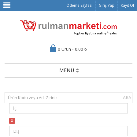
Ödeme Sayfası
Giriş Yap
Kayıt Ol
0 Ürün - 0.00 ₺
MENÜ
ARA
X