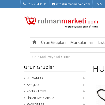
0232 204 11 11
info@rulmanmarketi.com
SSS
Ürün Grupları
Markalarımız
Lis
HU
Ürün Grupları
RULMANLAR
KAYIŞLAR
KONİK KİLİTLER
LİNEAR RAY & ARABA
MANŞONLAR