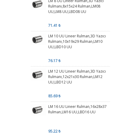
LM 8 UU Lineer Rulman,3D Yazıcı
Rulmanı,8x15x24 Rulman,LM08
UU,LM8 UU,LBD08 UU
71.41 ₺
LM 10 UU Lineer Rulman,3D Yazıcı
Rulmanı,10x19x29 Rulman,LM10
UU,LBD10 UU
76.17 ₺
LM 12 UU Lineer Rulman,3D Yazıcı
Rulmanı,12x21x30 Rulman,LM12
UU,LBD12 UU
85.69 ₺
LM 16 UU Lineer Rulman,16x28x37
Rulman,LM16 UU,LBD16 UU
95.22 ₺