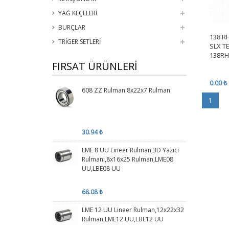
YAĞ KEÇELERİ
BURÇLAR
138 R
TRİGER SETLERİ
SLX TE
138RH
FIRSAT ÜRÜNLERİ
0.00 ₺
608 ZZ Rulman 8x22x7 Rulman
1
30.94 ₺
LME 8 UU Lineer Rulman,3D Yazıcı
Rulmanı,8x16x25 Rulman,LME08
UU,LBE08 UU
68.08 ₺
LME 12 UU Lineer Rulman,12x22x32
Rulman,LME12 UU,LBE12 UU