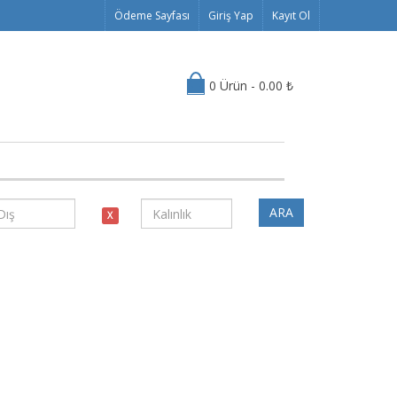
Ödeme Sayfası
Giriş Yap
Kayıt Ol
0 Ürün - 0.00 ₺
ARA
X