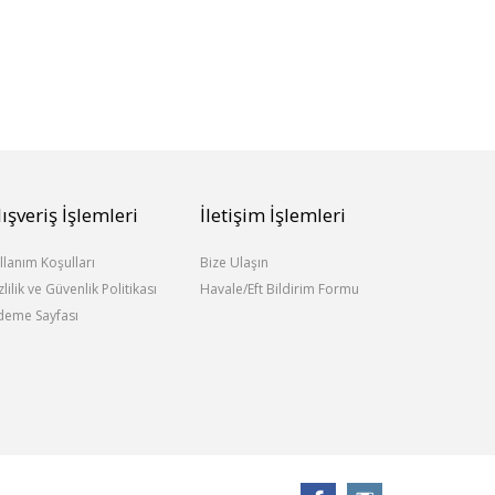
lışveriş İşlemleri
İletişim İşlemleri
llanım Koşulları
Bize Ulaşın
zlilik ve Güvenlik Politikası
Havale/Eft Bildirim Formu
eme Sayfası