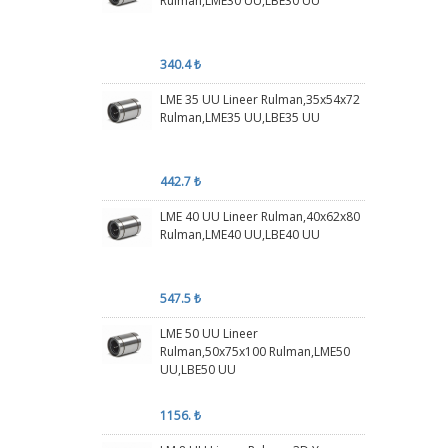
Rulman,LME30 UU,LBE30 UU
340.4 ₺
LME 35 UU Lineer Rulman,35x54x72
Rulman,LME35 UU,LBE35 UU
442.7 ₺
LME 40 UU Lineer Rulman,40x62x80
Rulman,LME40 UU,LBE40 UU
547.5 ₺
LME 50 UU Lineer
Rulman,50x75x100 Rulman,LME50
UU,LBE50 UU
1156. ₺