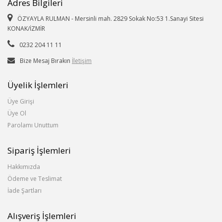
Adres Bilgileri
ÖZYAYLA RULMAN - Mersinli mah. 2829 Sokak No:53 1.Sanayi Sitesi
KONAK/İZMİR
0232 204 11 11
Bize Mesaj Bırakın
İletişim
Üyelik İşlemleri
Üye Girişi
Üye Ol
Parolamı Unuttum
Sipariş İşlemleri
Hakkımızda
Ödeme ve Teslimat
İade Şartları
Alışveriş İşlemleri