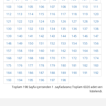
103
104
105
106
107
108
109
110
111
112
113
114
115
116
117
118
119
120
121
122
123
124
125
126
127
128
129
130
131
132
133
134
135
136
137
138
139
140
141
142
143
144
145
146
147
148
149
150
151
152
153
154
155
156
157
158
159
160
161
162
163
164
165
166
167
168
169
170
171
172
173
174
175
176
177
178
179
180
181
182
183
184
185
186
187
188
189
190
191
192
193
194
195
196
197
198
Toplam 198 Sayfa içerisinden 1 .sayfadasınız.Toplam 6320 adet veri
listelendi.