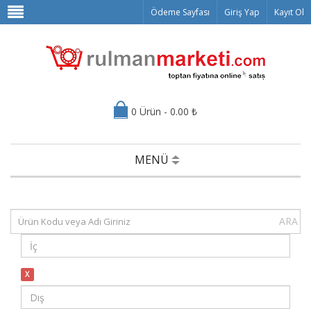
Ödeme Sayfası
Giriş Yap
Kayıt Ol
0 Ürün - 0.00 ₺
MENÜ
ARA
X