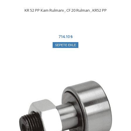
KR 52 PP Kam Rulmanı , CF 20 Rulman , KR52 PP
714.10 ₺
SEPETE EKLE