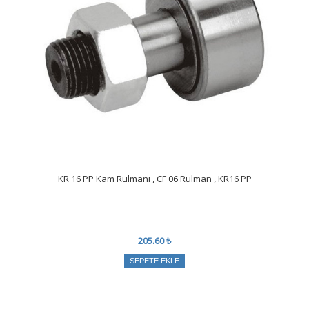
KR 16 PP Kam Rulmanı , CF 06 Rulman , KR16 PP
205.60 ₺
SEPETE EKLE