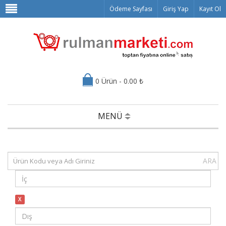
Ödeme Sayfası
Giriş Yap
Kayıt Ol
0 Ürün - 0.00 ₺
MENÜ
ARA
X