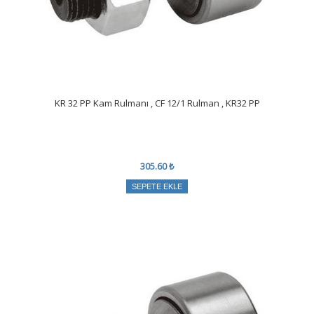
KR 32 PP Kam Rulmanı , CF 12/1 Rulman , KR32 PP
305.60 ₺
SEPETE EKLE