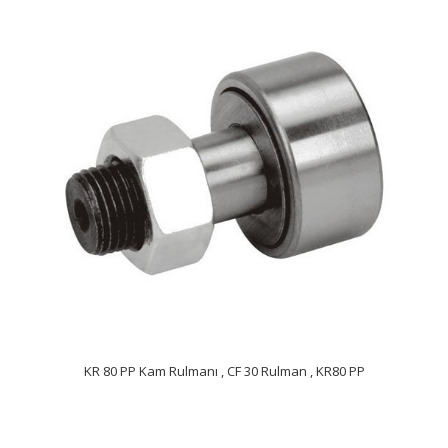
KR 80 PP Kam Rulmanı , CF 30 Rulman , KR80 PP