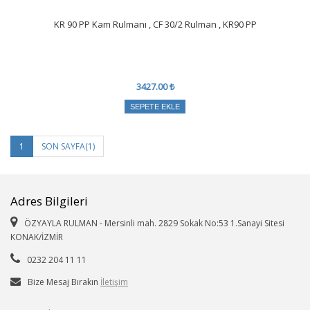
KR 90 PP Kam Rulmanı , CF 30/2 Rulman , KR90 PP
3427.00 ₺
SEPETE EKLE
1
SON SAYFA(1)
Adres Bilgileri
ÖZYAYLA RULMAN - Mersinli mah. 2829 Sokak No:53 1.Sanayi Sitesi
KONAK/İZMİR
0232 204 11 11
Bize Mesaj Bırakın
İletişim