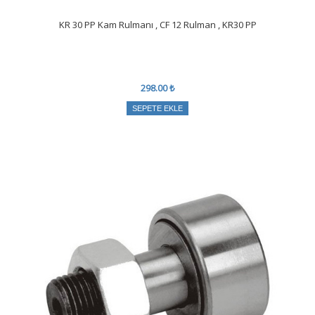
KR 30 PP Kam Rulmanı , CF 12 Rulman , KR30 PP
298.00 ₺
SEPETE EKLE