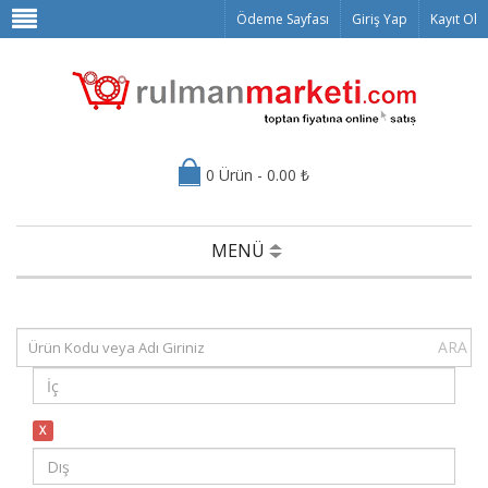
Ödeme Sayfası
Giriş Yap
Kayıt Ol
0 Ürün - 0.00 ₺
MENÜ
ARA
X