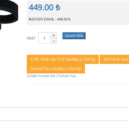
449.00 ₺
%20 KDV DAHİL : 449.00 ₺
Sepete Ekle
ADET
4 PK 1645 AA-TOP KANALLI KAYIŞ
4PK1645 KAY
DAIHATSU KANALLI KAYIŞI
0 Adet Yorum Var
/
Yorum Yaz