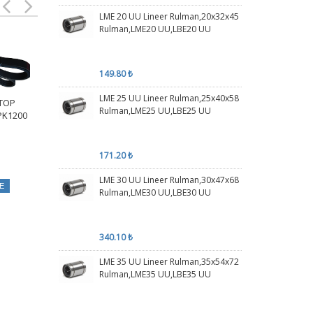
LME 20 UU Lineer Rulman,20x32x45
Rulman,LME20 UU,LBE20 UU
149.80 ₺
LME 25 UU Lineer Rulman,25x40x58
-TOP
8 PK 1930 AA-TOP
4 PK 1420 AA-TOP
10 
Rulman,LME25 UU,LBE25 UU
PK1200
KANALLI KAYIŞ 8PK1930
KANALLI KAYIŞ 4PK1420
KANALL
171.20 ₺
1032.00 ₺
389.50 ₺
LME 30 UU Lineer Rulman,30x47x68
E
SEPETE EKLE
SEPETE EKLE
Rulman,LME30 UU,LBE30 UU
340.10 ₺
LME 35 UU Lineer Rulman,35x54x72
Rulman,LME35 UU,LBE35 UU