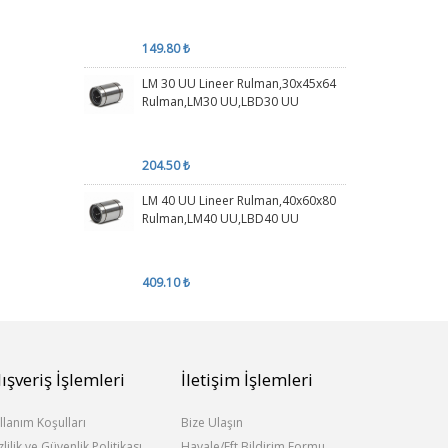
149.80 ₺
LM 30 UU Lineer Rulman,30x45x64
Rulman,LM30 UU,LBD30 UU
204.50 ₺
LM 40 UU Lineer Rulman,40x60x80
Rulman,LM40 UU,LBD40 UU
409.10 ₺
lışveriş İşlemleri
İletişim İşlemleri
llanım Koşulları
Bize Ulaşın
zlilik ve Güvenlik Politikası
Havale/Eft Bildirim Formu