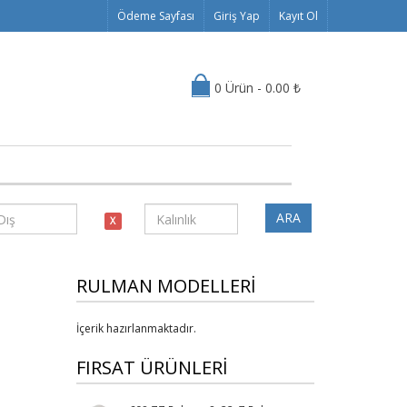
Ödeme Sayfası
Giriş Yap
Kayıt Ol
0 Ürün - 0.00 ₺
ARA
X
RULMAN MODELLERİ
İçerik hazırlanmaktadır.
FIRSAT ÜRÜNLERİ