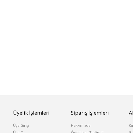
Üyelik İşlemleri
Sipariş İşlemleri
A
Üye Girişi
Hakkımızda
Ku
Üye Ol
Ödeme ve Teslimat
Gi