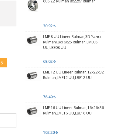
608 ZZ Rulman 8x22x7 Rulman
30.92 ₺
LME 8 UU Lineer Rulman,3D Yazıcı
Rulmanı,8x16x25 Rulman,LME08
UU,LBE08 UU
68.02 ₺
IŞ
LME 12 UU Lineer Rulman,12x22x32
Rulman,LME12 UU,LBE12 UU
78.49 ₺
LME 16 UU Lineer Rulman,16x26x36
Rulman,LME16 UU,LBE16 UU
102.20 ₺