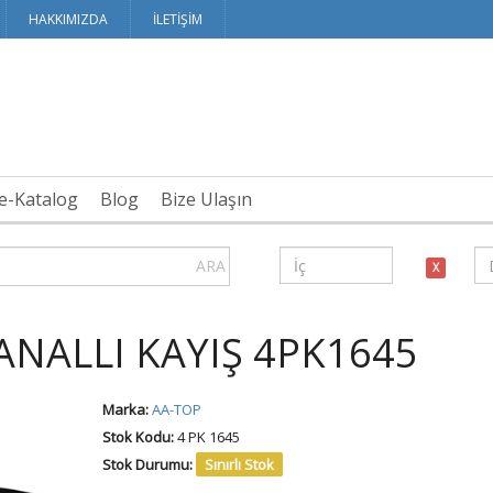
HAKKIMIZDA
İLETİŞİM
te-Katalog
Blog
Bize Ulaşın
ARA
X
ANALLI KAYIŞ 4PK1645
Marka:
AA-TOP
Stok Kodu:
4 PK 1645
Stok Durumu:
Sınırlı Stok