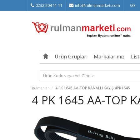
0232 204 11 11
info@rulmanmarketi.com
SSS
Ürün Grupları
Markalarımız
Lis
4 PK 1645 AA-TOP KANALLI KAYIŞ 4PK1645
Rulmanlar
4 PK 1645 AA-TOP K