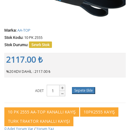
Marka:
AA-TOP
Stok Kodu:
10 PK 2555
Stok Durumu:
Sınırlı Stok
2117.00 ₺
%20 KDV DAHİL : 2117.00 ₺
Sepete Ekle
ADET
10 PK 2555 AA-TOP KANALLI KAYIŞ
10PK2555 KAYIŞ
TURK TRAKTOR KANALLI KAYIŞI
0 Adet Yorum Var
/
Yorum Yaz