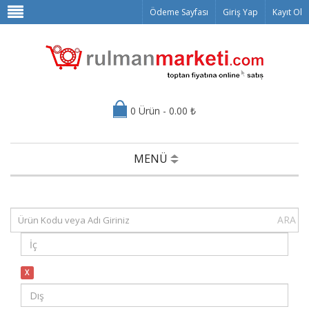
Ödeme Sayfası
Giriş Yap
Kayıt Ol
0 Ürün - 0.00 ₺
MENÜ
ARA
X